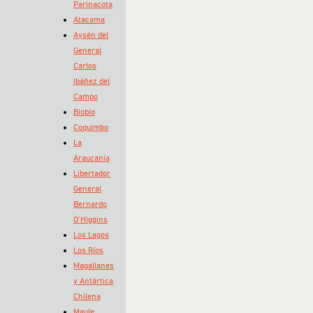
Parinacota
Atacama
Aysén del
General
Carlos
Ibáñez del
Campo
Biobío
Coquimbo
La
Araucanía
Libertador
General
Bernardo
O’Higgins
Los Lagos
Los Ríos
Magallanes
y Antártica
Chilena
Maule