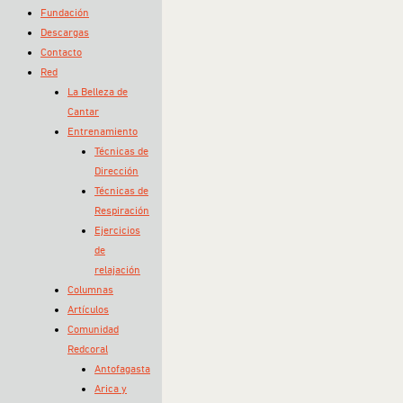
Fundación
Descargas
Contacto
Red
La Belleza de
Cantar
Entrenamiento
Técnicas de
Dirección
Técnicas de
Respiración
Ejercicios
de
relajación
Columnas
Artículos
Comunidad
Redcoral
Antofagasta
Arica y