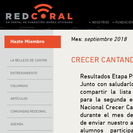
NOSOTROS
FUNDACIÓ
Mes:
septiembre 2018
Hazte Miembro
CRECER CANTAND
LA BELLEZA DE CANTAR
ENTRENAMIENTO
Resultados Etapa P
Junto con saludarl
COLUMNAS
compartir la list
para la segunda e
ARTÍCULOS
Nacional Crecer Ca
COMUNIDAD REDCORAL
durante el mes d
de enviar nuestro 
AGENDA
alumnos partici