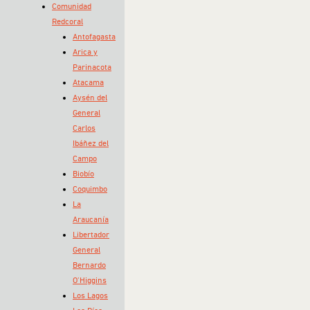
Comunidad
Redcoral
Antofagasta
Arica y
Parinacota
Atacama
Aysén del
General
Carlos
Ibáñez del
Campo
Biobío
Coquimbo
La
Araucanía
Libertador
General
Bernardo
O’Higgins
Los Lagos