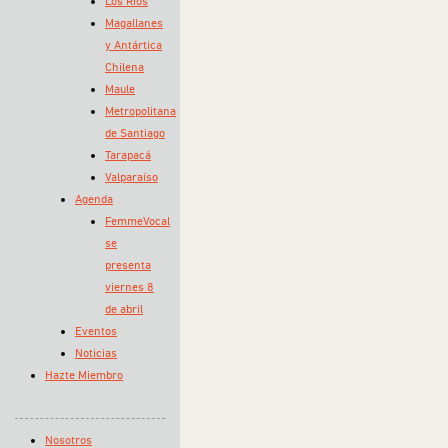
Los Ríos
Magallanes
y Antártica
Chilena
Maule
Metropolitana
de Santiago
Tarapacá
Valparaíso
Agenda
FemmeVocal
se
presenta
viernes 8
de abril
Eventos
Noticias
Hazte Miembro
Nosotros