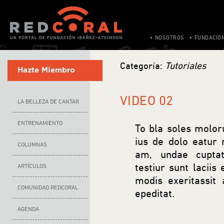
NOSOTROS
FUNDACIÓ
Categoría:
Tutoriales
Hazte Miembro
VIDEO 02
LA BELLEZA DE CANTAR
ENTRENAMIENTO
To bla soles molor
ius de dolo eatur 
COLUMNAS
am, undae cuptatu
testiur sunt lacii
ARTÍCULOS
modis exeritassit
COMUNIDAD REDCORAL
epeditat.
AGENDA