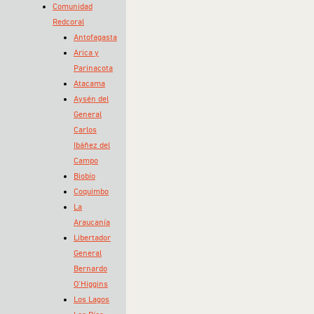
Comunidad
Redcoral
Antofagasta
Arica y
Parinacota
Atacama
Aysén del
General
Carlos
Ibáñez del
Campo
Biobío
Coquimbo
La
Araucanía
Libertador
General
Bernardo
O’Higgins
Los Lagos