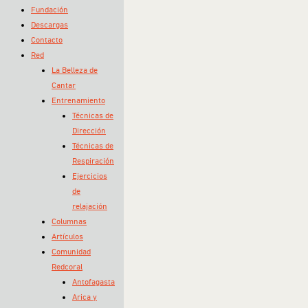
Fundación
Descargas
Contacto
Red
La Belleza de
Cantar
Entrenamiento
Técnicas de
Dirección
Técnicas de
Respiración
Ejercicios
de
relajación
Columnas
Artículos
Comunidad
Redcoral
Antofagasta
Arica y