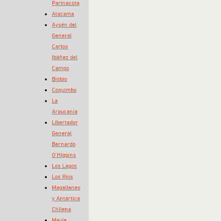
Parinacota
Atacama
Aysén del
General
Carlos
Ibáñez del
Campo
Biobío
Coquimbo
La
Araucanía
Libertador
General
Bernardo
O’Higgins
Los Lagos
Los Ríos
Magallanes
y Antártica
Chilena
Maule