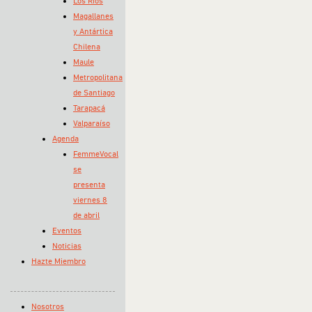
Los Ríos
Magallanes
y Antártica
Chilena
Maule
Metropolitana
de Santiago
Tarapacá
Valparaíso
Agenda
FemmeVocal
se
presenta
viernes 8
de abril
Eventos
Noticias
Hazte Miembro
Nosotros