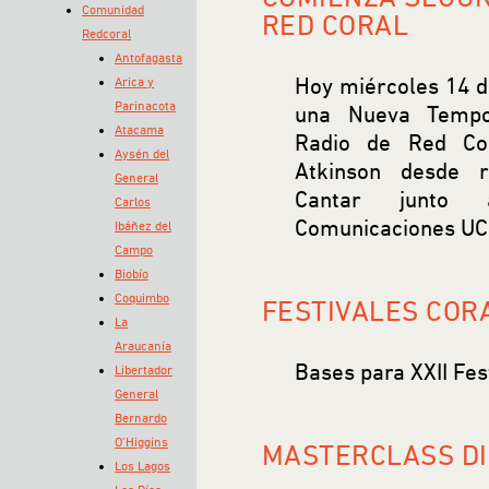
Comunidad
RED CORAL
Redcoral
Antofagasta
Hoy miércoles 14 
Arica y
Parinacota
una Nueva Tempo
Atacama
Radio de Red Cor
Aysén del
Atkinson desde r
General
Cantar junto
Carlos
Comunicaciones UC
Ibáñez del
Campo
Biobío
Coquimbo
FESTIVALES COR
La
Araucanía
Bases para XXII Fes
Libertador
General
Bernardo
O’Higgins
MASTERCLASS DI
Los Lagos