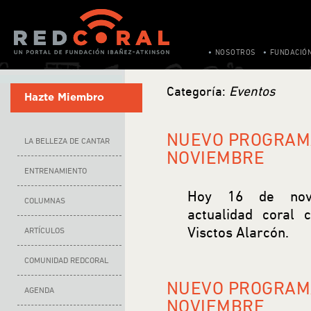
NOSOTROS
FUNDACIÓ
Categoría:
Eventos
Hazte Miembro
NUEVO PROGRAMA
LA BELLEZA DE CANTAR
NOVIEMBRE
ENTRENAMIENTO
Hoy 16 de nov
COLUMNAS
actualidad coral
Visctos Alarcón.
ARTÍCULOS
COMUNIDAD REDCORAL
NUEVO PROGRAMA
AGENDA
NOVIEMBRE