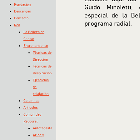
Fundación
Guido Minoletti, 
Descargas
especial de la Be
Contacto
programa radial.
Red
La Belleza de
Cantar
Entrenamiento
Técnicas de
Dirección
Técnicas de
Respiración
Ejercicios
de
relajación
Columnas
Artículos
Comunidad
Redcoral
Antofagasta
Arica y