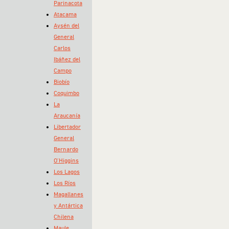
Parinacota
Atacama
Aysén del
General
Carlos
Ibáñez del
Campo
Biobío
Coquimbo
La
Araucanía
Libertador
General
Bernardo
O’Higgins
Los Lagos
Los Ríos
Magallanes
y Antártica
Chilena
Maule