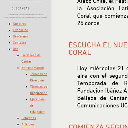
Alacc Chile, el Fest
la Asociación La
DESCARGAS
Coral que comienz
25 coros.
Nosotros
Fundación
Descargas
Contacto
ESCUCHA EL NUE
Red
CORAL
La Belleza de
Cantar
Hoy miércoles 21 
Entrenamiento
Técnicas de
aire con el segun
Dirección
Temporada de R
Técnicas de
Fundación Ibáñez A
Respiración
Belleza de Cantar
Ejercicios
Comunicaciones UC
de
relajación
Columnas
Artículos
COMIENZA SEGUN