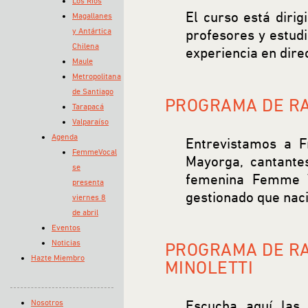
Los Ríos
El curso está dirig
Magallanes
y Antártica
profesores y estud
Chilena
experiencia en dire
Maule
Metropolitana
de Santiago
PROGRAMA DE RA
Tarapacá
Valparaíso
Agenda
Entrevistamos a 
FemmeVocal
Mayorga, cantante
se
femenina Femme V
presenta
gestionado que naci
viernes 8
de abril
Eventos
Noticias
PROGRAMA DE RA
Hazte Miembro
MINOLETTI
Nosotros
Escucha aquí las 