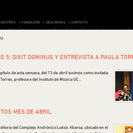
NOSOTROS
FUNDACIÓN
DESCARGAS
CONTACTO
16
O 5: DIXIT DOMINUS Y ENTREVISTA A PAULA TOR
apítulo de esta semana, del 13 de abril tuvimos como invitada
 Torres, profesora del Instituto de Música UC…
TOS MES DE ABRIL
uditorio del Complejo Andrónico Luksic Abaroa, ubicado en el