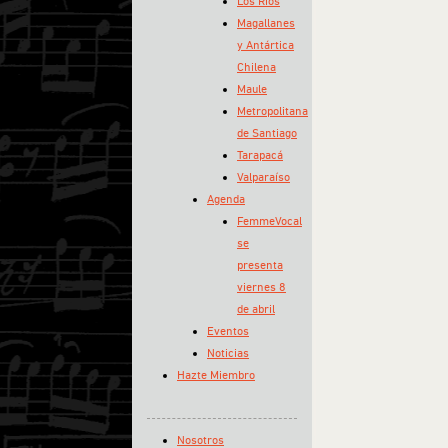
Los Ríos
Magallanes
y Antártica
Chilena
Maule
Metropolitana
de Santiago
Tarapacá
Valparaíso
Agenda
FemmeVocal
se
presenta
viernes 8
de abril
Eventos
Noticias
Hazte Miembro
Nosotros