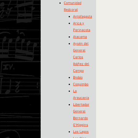
Comunidad
Redcoral
Antofagasta
Arica y
Parinacota
Atacama
Aysén del
General
Carlos
Ibáñez del
Campo
Biobío
Coquimbo
La
Araucanía
Libertador
General
Bernardo
O’Higgins
Los Lagos