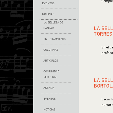
Campus 
EVENTOS
NOTICIAS
LA BELLEZA DE
LA BEL
CANTAR
TORRES
ENTRENAMIENTO
En el c
COLUMNAS
profeso
ARTÍCULOS
COMUNIDAD
REDCORAL
LA BELL
BORTOL
AGENDA
EVENTOS
Escucha
nuestro
NOTICIAS