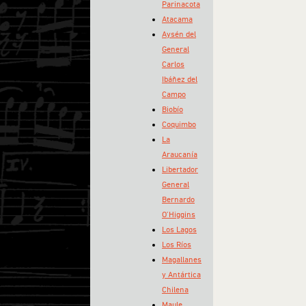
Parinacota
Atacama
Aysén del
General
Carlos
Ibáñez del
Campo
Biobío
Coquimbo
La
Araucanía
Libertador
General
Bernardo
O’Higgins
Los Lagos
Los Ríos
Magallanes
y Antártica
Chilena
Maule