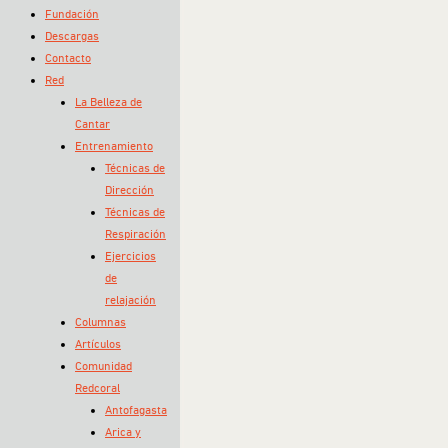
Fundación
Descargas
Contacto
Red
La Belleza de
Cantar
Entrenamiento
Técnicas de
Dirección
Técnicas de
Respiración
Ejercicios
de
relajación
Columnas
Artículos
Comunidad
Redcoral
Antofagasta
Arica y