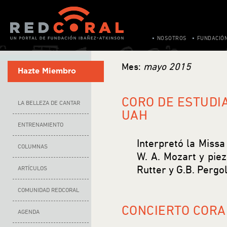
NOSOTROS
FUNDACIÓ
Mes:
mayo 2015
Hazte Miembro
CORO DE ESTUDI
LA BELLEZA DE CANTAR
UAH
ENTRENAMIENTO
Interpretó la Missa
COLUMNAS
W. A. Mozart y piez
Rutter y G.B. Pergol
ARTÍCULOS
COMUNIDAD REDCORAL
CONCIERTO CORAL
AGENDA