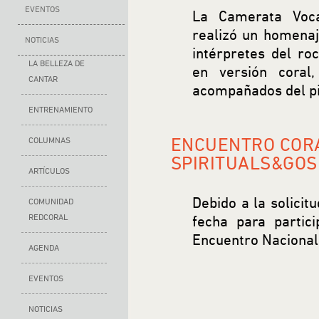
EVENTOS
La Camerata Voca
realizó un homenaj
NOTICIAS
intérpretes del roc
LA BELLEZA DE
en versión coral
CANTAR
acompañados del p
ENTRENAMIENTO
ENCUENTRO COR
COLUMNAS
SPIRITUALS&GOS
ARTÍCULOS
Debido a la solicit
COMUNIDAD
REDCORAL
fecha para partic
Encuentro Nacional 
AGENDA
EVENTOS
NOTICIAS