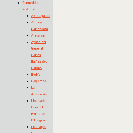
Comunidad
Redcoral
Antofagasta
Arica y
Parinacota
Atacama
Aysén del
General
Carlos
Ibáñez del
Campo
Biobío
Coquimbo
La
Araucanía
Libertador
General
Bernardo
O’Higgins
Los Lagos