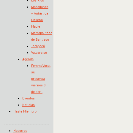
Los Ríos
Magallanes
y Antártica
Chilena
Maule
Metropolitana
de Santiago
Tarapacá
Valparaíso
Agenda
FemmeVocal
se
presenta
viernes 8
de abril
Eventos
Noticias
Hazte Miembro
Nosotros