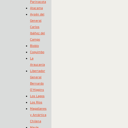
Parinacota
Atacama
Aysén del
General
Carlos
Ibáñez del
Campo
Biobío
Coquimbo
La
Araucanía
Libertador
General
Bernardo
O’Higgins
Los Lagos
Los Ríos
Magallanes
y Antártica
Chilena
Maule