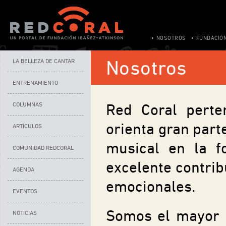
NOSOTROS
FUNDACIÓ
Nosotros
LA BELLEZA DE CANTAR
ENTRENAMIENTO
Red Coral perte
COLUMNAS
orienta gran part
ARTÍCULOS
musical en la f
COMUNIDAD REDCORAL
excelente contrib
AGENDA
emocionales.
EVENTOS
Somos el mayor P
NOTICIAS