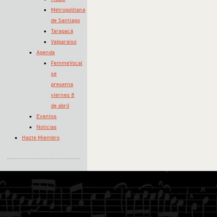
Metropolitana
de Santiago
Tarapacá
Valparaíso
Agenda
FemmeVocal
se
presenta
viernes 8
de abril
Eventos
Noticias
Hazte Miembro