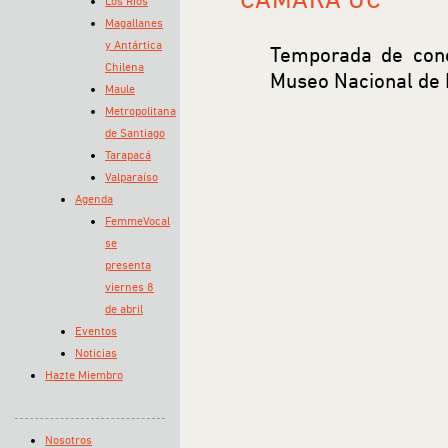
Los Ríos
Magallanes
y Antártica
Temporada de conc
Chilena
Museo Nacional de 
Maule
Metropolitana
de Santiago
Tarapacá
Valparaíso
Agenda
FemmeVocal
se
presenta
viernes 8
de abril
Eventos
Noticias
Hazte Miembro
Nosotros