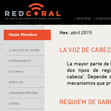
NOSOTROS
FUNDACIÓ
Mes:
abril 2015
Hazte Miembro
LA VOZ DE CABEZ
LA BELLEZA DE CANTAR
ENTRENAMIENTO
La mayor parte de 
dos tipos de reg
COLUMNAS
cabeza”. Depende 
mecanismos que pro
ARTÍCULOS
COMUNIDAD REDCORAL
RÉQUIEM DE GAB
AGENDA