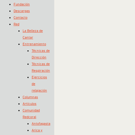
Fundación
Descargas
Contacto
Red
La Belleza de
Cantar
Entrenamiento
Técnicas de
Dirección
Técnicas de
Respiración
Ejercicios
de
relajación
Columnas
Artículos
Comunidad
Redcoral
Antofagasta
Arica y