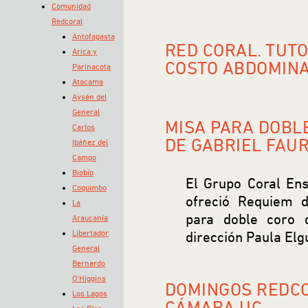
Comunidad
Redcoral
Antofagasta
RED CORAL. TUTO
Arica y
COSTO ABDOMIN
Parinacota
Atacama
Aysén del
General
MISA PARA DOBL
Carlos
DE GABRIEL FAU
Ibáñez del
Campo
Biobío
El Grupo Coral En
Coquimbo
ofreció Requiem 
La
para doble coro 
Araucanía
Libertador
dirección Paula Elg
General
Bernardo
O’Higgins
DOMINGOS REDCO
Los Lagos
CÁMARA UC