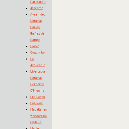
Parinacota
Atacama
Aysén del
General
Carlos
Ibáñez del
Campo
Biobío
Coquimbo
La
Araucanía
Libertador
General
Bernardo
O’Higgins
Los Lagos
Los Ríos
Magallanes
y Antártica
Chilena
Maule