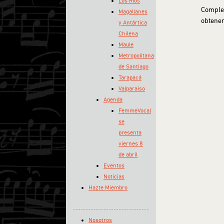
Los Ríos
Comple
Magallanes
obtener
y Antártica
Chilena
Maule
Metropolitana
de Santiago
Tarapacá
Valparaíso
Agenda
FemmeVocal
se
presenta
viernes 8
de abril
Eventos
Noticias
Hazte Miembro
Nosotros