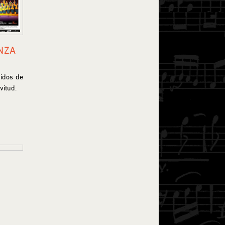
NZA
nidos de
vitud.