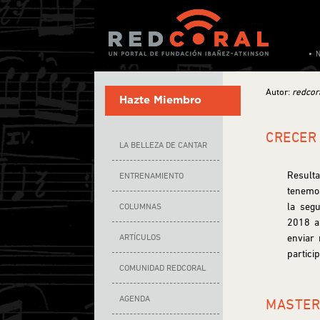
Autor:
redcor
Hazte Miembro
CRECER
LA BELLEZA DE CANTAR
Resulta
ENTRENAMIENTO
tenemos
la seg
COLUMNAS
2018 a
ARTÍCULOS
enviar
partici
COMUNIDAD REDCORAL
AGENDA
MASTER