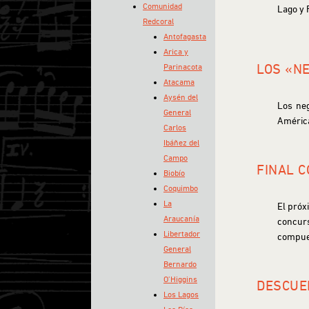
Comunidad
Lago y 
Redcoral
Antofagasta
Arica y
LOS «N
Parinacota
Atacama
Aysén del
Los neg
General
América
Carlos
Ibáñez del
Campo
FINAL 
Biobío
Coquimbo
La
El próx
Araucanía
concur
Libertador
compues
General
Bernardo
O’Higgins
DESCUE
Los Lagos