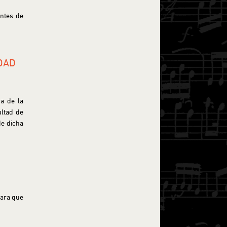
antes de
DAD
a de la
ultad de
de dicha
para que