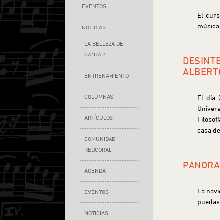
EVENTOS
El curs
música 
NOTICIAS
LA BELLEZA DE
CANTAR
DESINT
ALBERT
ENTRENAMIENTO
COLUMNAS
El día
Univers
ARTÍCULOS
Filosof
casa de
COMUNIDAD
REDCORAL
PANORA
AGENDA
La navi
EVENTOS
puedas 
NOTICIAS