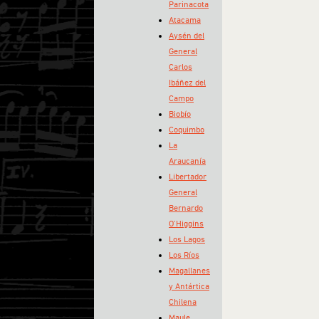
Parinacota
Atacama
Aysén del
General
Carlos
Ibáñez del
Campo
Biobío
Coquimbo
La
Araucanía
Libertador
General
Bernardo
O’Higgins
Los Lagos
Los Ríos
Magallanes
y Antártica
Chilena
Maule