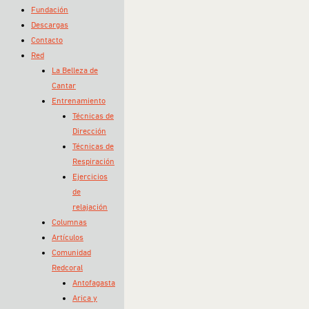
Fundación
Descargas
Contacto
Red
La Belleza de
Cantar
Entrenamiento
Técnicas de
Dirección
Técnicas de
Respiración
Ejercicios
de
relajación
Columnas
Artículos
Comunidad
Redcoral
Antofagasta
Arica y