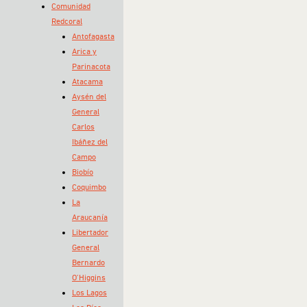
Comunidad
Redcoral
Antofagasta
Arica y
Parinacota
Atacama
Aysén del
General
Carlos
Ibáñez del
Campo
Biobío
Coquimbo
La
Araucanía
Libertador
General
Bernardo
O’Higgins
Los Lagos