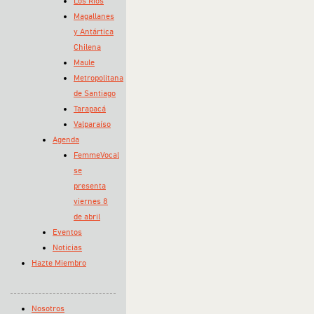
Los Ríos
Magallanes
y Antártica
Chilena
Maule
Metropolitana
de Santiago
Tarapacá
Valparaíso
Agenda
FemmeVocal
se
presenta
viernes 8
de abril
Eventos
Noticias
Hazte Miembro
Nosotros