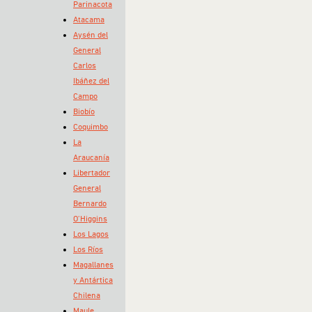
Parinacota
Atacama
Aysén del
General
Carlos
Ibáñez del
Campo
Biobío
Coquimbo
La
Araucanía
Libertador
General
Bernardo
O’Higgins
Los Lagos
Los Ríos
Magallanes
y Antártica
Chilena
Maule