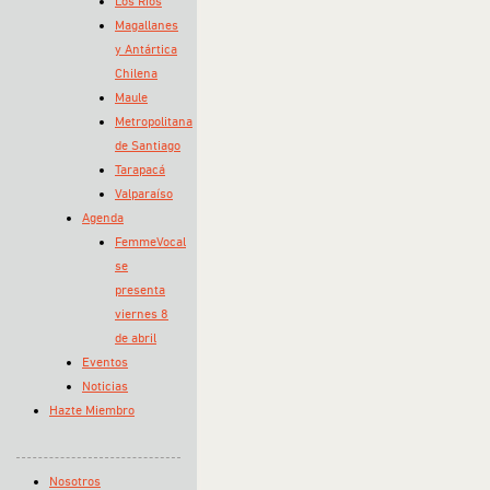
Los Ríos
Magallanes
y Antártica
Chilena
Maule
Metropolitana
de Santiago
Tarapacá
Valparaíso
Agenda
FemmeVocal
se
presenta
viernes 8
de abril
Eventos
Noticias
Hazte Miembro
Nosotros