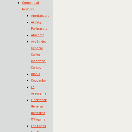
Comunidad
Redcoral
Antofagasta
Arica y
Parinacota
Atacama
Aysén del
General
Carlos
Ibáñez del
Campo
Biobío
Coquimbo
La
Araucanía
Libertador
General
Bernardo
O’Higgins
Los Lagos