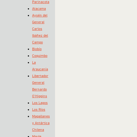
Parinacota
Atacama
Aysén del
General
Carlos
Ibáñez del
Campo
Biobío
Coquimbo
La
Araucanía
Libertador
General
Bernardo
O’Higgins
Los Lagos
Los Ríos
Magallanes
y Antártica
Chilena
Maule